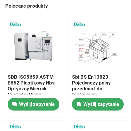
Polecane produkty
SDB ISO5659 ASTM
Sbi BS En13823
E662 Plastikowy Nbs
Pojedynczy palny
Optyczny Miernik
przedmiot do
Do domu
Gęstości Dymu
testowania
ognioodporności
Wyślij zapytanie
Wyślij zapytanie
Produkty
Filmy