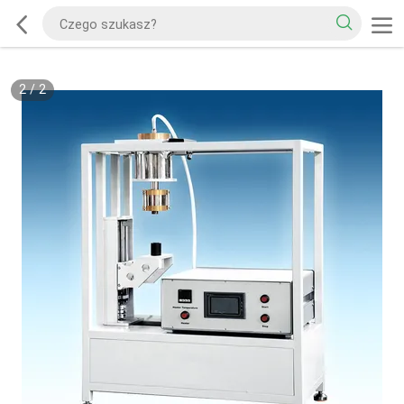
2
/
2