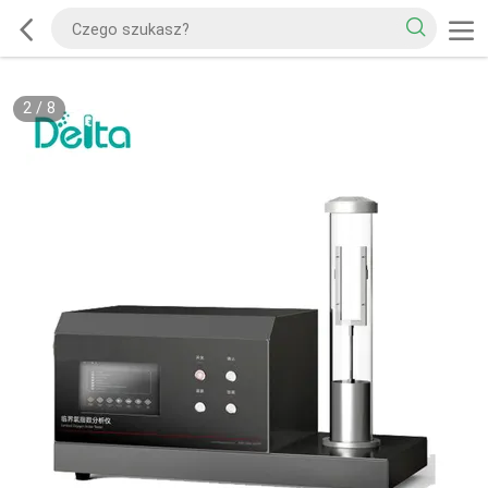
2
/
8