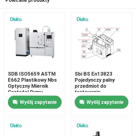
SDB ISO5659 ASTM
Sbi BS En13823
E662 Plastikowy Nbs
Pojedynczy palny
Optyczny Miernik
przedmiot do
Gęstości Dymu
testowania
Do domu
ognioodporności
Wyślij zapytanie
Wyślij zapytanie
Produkty
Filmy