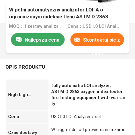
W pełni automatyczny analizator LOI-A o
ograniczonym indeksie tlenu ASTM D 2863
MOQ：1 zestaw analizatora LOI
Cena：USD1.0 LOI Analyzer / set
Najlepsza cena
Skontaktuj się z
nami
OPIS PRODUKTU
fully automatic LOI analyzer
,
ASTM D 2863 oxygen index tester
,
High Light:
fire testing equipment with warran
ty
Cena
USD1.0 LOI Analyzer / set
W ciągu 7 dni od potwierdzenia zamó
Czas dostawy