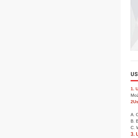
US
1. 
Moż
2Us
A. 
B. 
C. 
3.