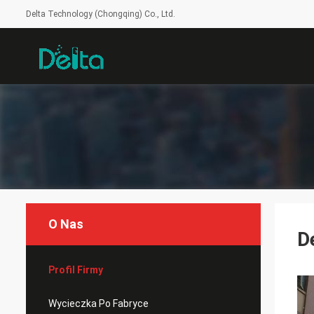
Delta Technology (Chongqing) Co., Ltd.
O Nas
D
Profil Firmy
Wycieczka Po Fabryce