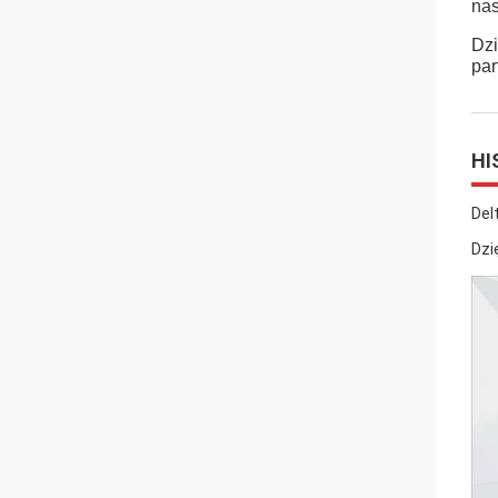
nas
Dzi
par
HI
Del
Dzi