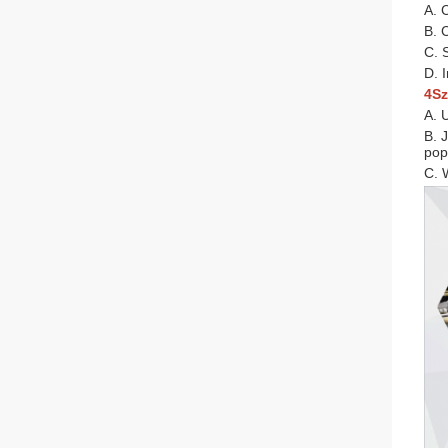
A. 
B. 
C. 
D. 
4Sz
A. 
B. 
pop
C. 