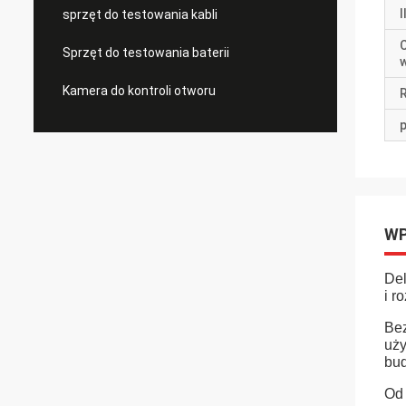
sprzęt do testowania kabli
Sprzęt do testowania baterii
Kamera do kontroli otworu
p
WP
Del
i r
Bez
uży
bud
Od 