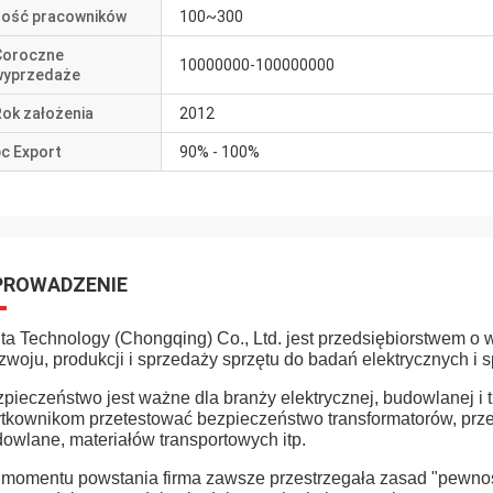
Ilość pracowników
100~300
Coroczne
10000000-100000000
wyprzedaże
Rok założenia
2012
c Export
90% - 100%
ROWADZENIE
ta Technology (Chongqing) Co., Ltd. jest przedsiębiorstwem o 
ozwoju, produkcji i sprzedaży sprzętu do badań elektrycznych i
pieczeństwo jest ważne dla branży elektrycznej, budowlanej i
tkownikom przetestować bezpieczeństwo transformatorów, przeł
owlane, materiałów transportowych itp.
momentu powstania firma zawsze przestrzegała zasad "pewności 