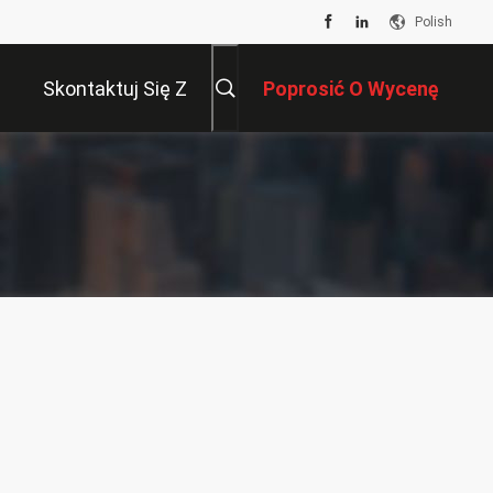
Polish
Skontaktuj Się Z
Poprosić O Wycenę
Nami