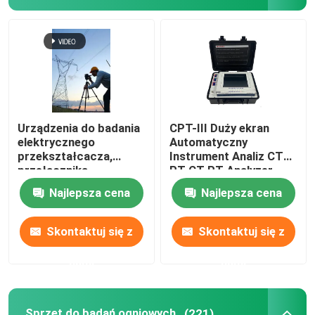
Urządzenia do badania
CPT-III Duży ekran
elektrycznego
Automatyczny
przekształcacza,
Instrument Analiz CT
przełącznika,
PT CT PT Analyzer
przekaźnika, kabli
Najlepsza cena
Najlepsza cena
Skontaktuj się z
Skontaktuj się z
nami
nami
Sprzęt do badań ogniowych
(221)