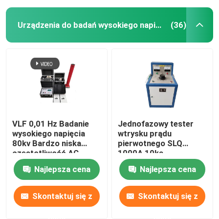
Urządzenia do badań wysokiego napięcia
(36)
VLF 0,01 Hz Badanie
Jednofazowy tester
wysokiego napięcia
wtrysku prądu
80kv Bardzo niska
pierwotnego SLQ
częstotliwość AC
1000A 10ka
Hipot Tester
Najlepsza cena
Najlepsza cena
Skontaktuj się z
Skontaktuj się z
nami
nami