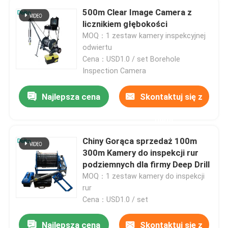
500m Clear Image Camera z
licznikiem głębokości
O nas
MOQ：1 zestaw kamery inspekcyjnej
odwiertu
Cena：USD1.0 / set Borehole
Wycieczka po fabryce
Inspection Camera
Kontrola jakości
Najlepsza cena
Skontaktuj się z
nami
Skontaktuj się z nami
Chiny Gorąca sprzedaż 100m
300m Kamery do inspekcji rur
Poprosić o wycenę
podziemnych dla firmy Deep Drill
MOQ：1 zestaw kamery do inspekcji
rur
Sprzęt do testowania elektrycznego
Cena：USD1.0 / set
Sprzęt do badań ogniowych
Najlepsza cena
Skontaktuj się z