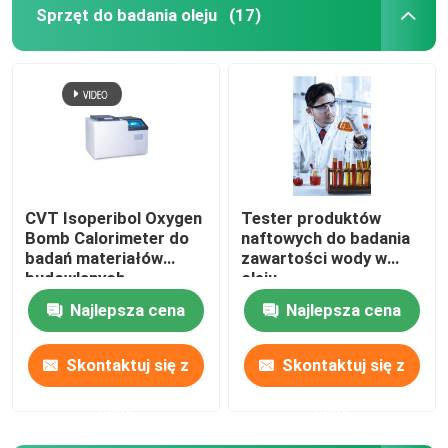
Sprzęt do badania oleju
(17)
CVT Isoperibol Oxygen
Tester produktów
Bomb Calorimeter do
naftowych do badania
badań materiałów
zawartości wody w
budowlanych
oleju
węglowych
transformatorowym
Najlepsza cena
Najlepsza cena
Skontaktuj się z
Skontaktuj się z
nami
nami