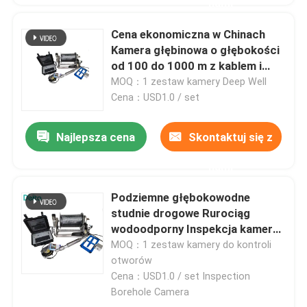
nami
Cena ekonomiczna w Chinach
Kamera głębinowa o głębokości
od 100 do 1000 m z kablem i
kamerą
MOQ：1 zestaw kamery Deep Well
Cena：USD1.0 / set
Najlepsza cena
Skontaktuj się z
nami
Podziemne głębokowodne
studnie drogowe Rurociąg
wodoodporny Inspekcja kamery
wiertniczej
MOQ：1 zestaw kamery do kontroli
otworów
Cena：USD1.0 / set Inspection
Borehole Camera