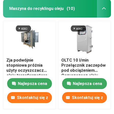
Maszyna do recyklingu oleju
(10)
Zja podwójnie
OLTC 10 l/min
stopniowa próżnia
Przełącznik zaczepów
użyty oczyszczacz
pod obciążeniem
oleju transformatora,
Oczyszczacz oleju
maszyna recyklingu
izolacyjnego Oltc
Najlepsza cena
Najlepsza cena
oleju transformatora
Skontaktuj się z
Skontaktuj się z
nami
nami