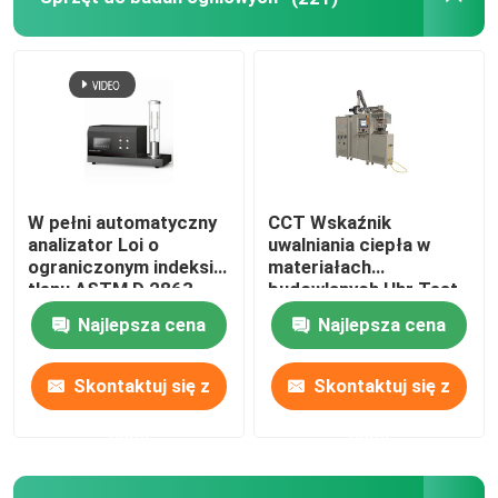
W pełni automatyczny
CCT Wskaźnik
analizator Loi o
uwalniania ciepła w
ograniczonym indeksie
materiałach
tlenu ASTM D 2863
budowlanych Hhr Test
ISO4589-2 z tworzywa
ASTM E1354 ISO5660
Najlepsza cena
Najlepsza cena
sztucznego
Skontaktuj się z
Skontaktuj się z
nami
nami