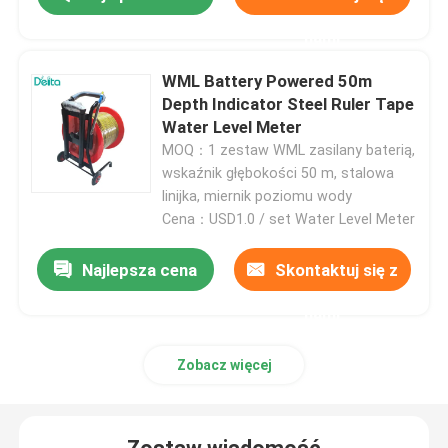
nami
Sprzęt do badania oleju
WML Battery Powered 50m
Depth Indicator Steel Ruler Tape
Maszyna do recyklingu oleju
Water Level Meter
MOQ：1 zestaw WML zasilany baterią,
wskaźnik głębokości 50 m, stalowa
Urządzenia do badań wysokiego napięcia
linijka, miernik poziomu wody
Cena：USD1.0 / set Water Level Meter
Sprzęt do badań transformatorów
Najlepsza cena
Skontaktuj się z
sprzęt do testowania kabli
nami
Zobacz więcej
Sprzęt do testowania baterii
Kamera do kontroli otworu