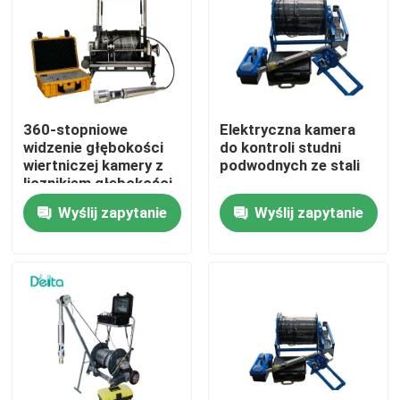
O nas
Wycieczka po fabryce
360-stopniowe
Elektryczna kamera
widzenie głębokości
do kontroli studni
Kontrola jakości
wiertniczej kamery z
podwodnych ze stali
licznikiem głębokości
Wyślij zapytanie
Wyślij zapytanie
Skontaktuj się z nami
Poprosić o wycenę
Sprzęt do testowania elektrycznego
Sprzęt do badań ogniowych