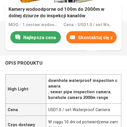
Kamery wodoodporne od 100m do 2000m w
dolnej dziurze do inspekcji kanałów
MOQ：1 zestaw wodoodpornej kamery
Cena：USD1.0 / set Waterproof Camera
Najlepsza cena
Skontaktuj się z
nami
OPIS PRODUKTU
downhole waterproof inspection c
amera
High Light:
,
sewer pipe inspection camera
,
borehole camera 2000m range
Cena
USD1.0 / set Waterproof Camera
W ciągu 10 dni od potwierdzenia zam
Czas dostawy