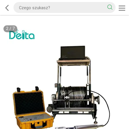
2
/
7