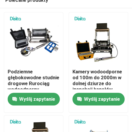
Podziemne
Kamery wodoodporne
głębokowodne studnie
od 100m do 2000m w
drogowe Rurociąg
dolnej dziurze do
wodoodporny
inspekcji kanałów
Do domu
Inspekcja kamery
Wyślij zapytanie
Wyślij zapytanie
wiertniczej
Produkty
Filmy