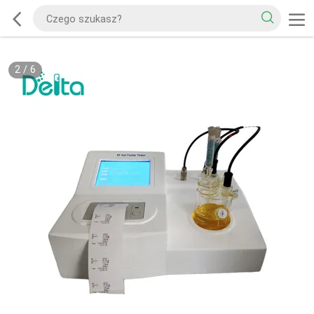
2
/
6