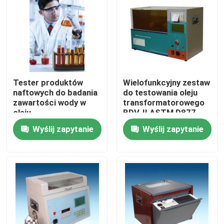
O nas
Wycieczka po fabryce
Tester produktów
Wielofunkcyjny zestaw
Kontrola jakości
naftowych do badania
do testowania oleju
zawartości wody w
transformatorowego
oleju
BDV-II ASTM D877
transformatorowym
ASTM D1816 IEC156
Skontaktuj się z nami
Wyślij zapytanie
Wyślij zapytanie
Poprosić o wycenę
Sprzęt do testowania elektrycznego
Sprzęt do badań ogniowych