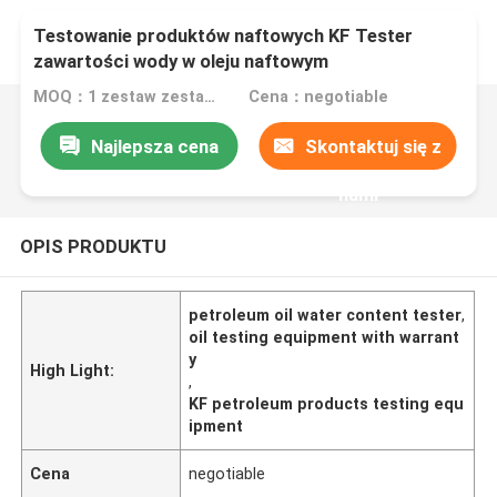
Testowanie produktów naftowych KF Tester
zawartości wody w oleju naftowym
MOQ：1 zestaw zestawu do testowania zawartości wody w oleju
Cena：negotiable
Najlepsza cena
Skontaktuj się z
nami
OPIS PRODUKTU
petroleum oil water content tester
,
oil testing equipment with warrant
y
High Light:
,
KF petroleum products testing equ
ipment
Cena
negotiable