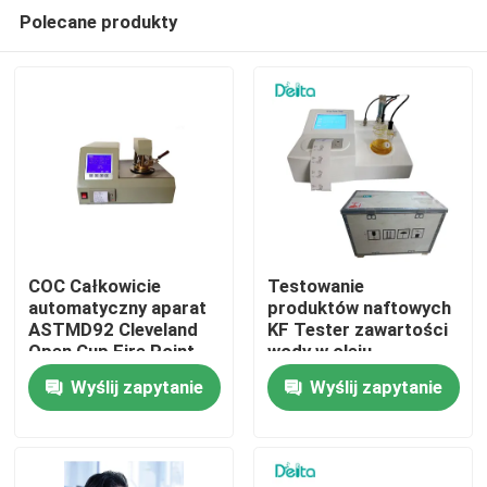
Polecane produkty
COC Całkowicie
Testowanie
automatyczny aparat
produktów naftowych
ASTMD92 Cleveland
KF Tester zawartości
Do domu
Open Cup Fire Point
wody w oleju
Flash Point
naftowym
Wyślij zapytanie
Wyślij zapytanie
Produkty
Filmy