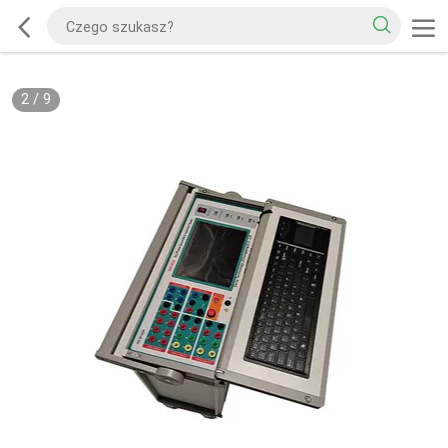
2
/
9