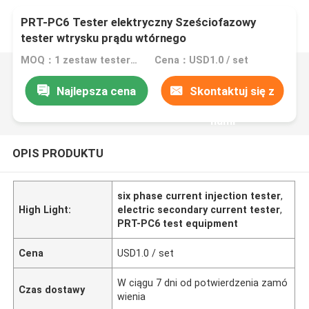
PRT-PC6 Tester elektryczny Sześciofazowy
tester wtrysku prądu wtórnego
MOQ：1 zestaw testera wtrysku prądu wtórnego
Cena：USD1.0 / set
Najlepsza cena
Skontaktuj się z
nami
OPIS PRODUKTU
six phase current injection tester
,
High Light:
electric secondary current tester
,
PRT-PC6 test equipment
Cena
USD1.0 / set
W ciągu 7 dni od potwierdzenia zamó
Czas dostawy
wienia