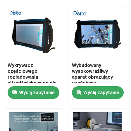
Wykrywacz
Wybudowany
częściowego
wysokowrażliwy
rozładowania
aparat obrazujący
ultradźwiękowego dla
częściowe
szybkiego
rozładowanie do
Do domu
Wyślij zapytanie
Wyślij zapytanie
potwierdzenia
wychwytywania
wyników pola
słabego sygnału
Produkty
Filmy