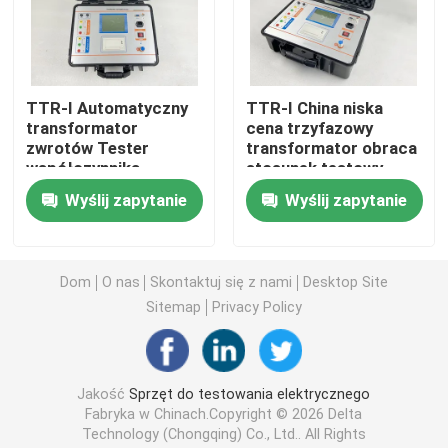
Sprzęt do badania oleju
TTR-I Automatyczny
TTR-I China niska
Maszyna do recyklingu oleju
transformator
cena trzyfazowy
zwrotów Tester
transformator obraca
współczynnika
stosunek testowy
Urządzenia do badań wysokiego napięcia
Wyślij zapytanie
Wyślij zapytanie
Sprzęt do badań transformatorów
Dom
O nas
Skontaktuj się z nami
Desktop Site
sprzęt do testowania kabli
Sitemap
Privacy Policy
Sprzęt do testowania baterii
Jakość
Sprzęt do testowania elektrycznego
Fabryka w Chinach.Copyright © 2026 Delta
Kamera do kontroli otworu
Technology (Chongqing) Co., Ltd.. All Rights