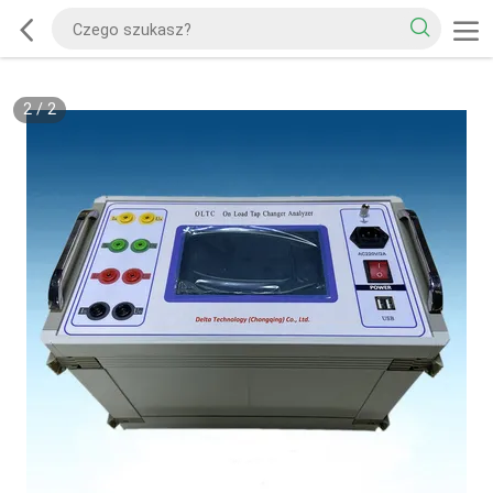
2
/
2