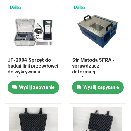
O nas
Wycieczka po fabryce
Kontrola jakości
JF-2004 Sprzęt do
Sfr Metoda SFRA -
badań linii przesyłowej
sprawdzacz
do wykrywania
deformacji
Skontaktuj się z nami
częściowego
przekierowania
rozładowania
rdzenia
Wyślij zapytanie
Wyślij zapytanie
transformatora
Poprosić o wycenę
Sprzęt do testowania elektrycznego
Sprzęt do badań ogniowych