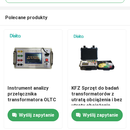
Polecane produkty
Instrument analizy
KFZ Sprzęt do badań
Do domu
przełącznika
transformatorów z
transformatora OLTC
utratą obciążenia i bez
utraty obciążenia
Produkty
Wyślij zapytanie
Wyślij zapytanie
Filmy