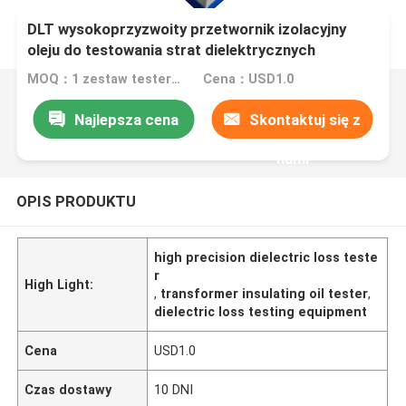
DLT wysokoprzyzwoity przetwornik izolacyjny
oleju do testowania strat dielektrycznych
MOQ：1 zestaw testera utraty dielektrycznej oleju
Cena：USD1.0
Najlepsza cena
Skontaktuj się z
nami
OPIS PRODUKTU
high precision dielectric loss teste
r
High Light:
,
transformer insulating oil tester
,
dielectric loss testing equipment
Cena
USD1.0
Czas dostawy
10 DNI