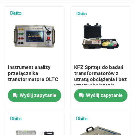
Instrument analizy
KFZ Sprzęt do badań
przełącznika
transformatorów z
transformatora OLTC
utratą obciążenia i bez
utraty obciążenia
Do domu
Wyślij zapytanie
Wyślij zapytanie
Produkty
Filmy