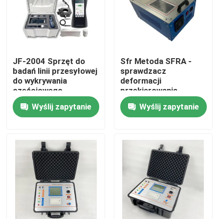
O nas
Wycieczka po fabryce
JF-2004 Sprzęt do
Sfr Metoda SFRA -
badań linii przesyłowej
sprawdzacz
do wykrywania
deformacji
Kontrola jakości
częściowego
przekierowania
rozładowania
rdzenia
Wyślij zapytanie
Wyślij zapytanie
transformatora
Skontaktuj się z nami
Poprosić o wycenę
Sprzęt do testowania elektrycznego
Sprzęt do badań ogniowych