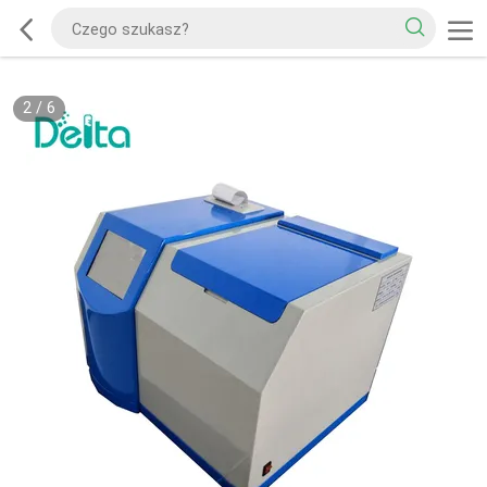
2
/
6