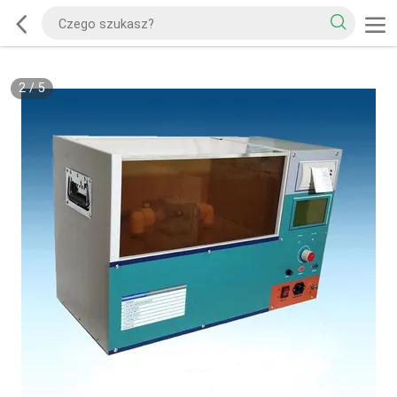
2
/
5