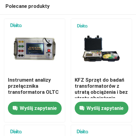
Polecane produkty
Instrument analizy
KFZ Sprzęt do badań
przełącznika
transformatorów z
transformatora OLTC
utratą obciążenia i bez
Do domu
utraty obciążenia
Wyślij zapytanie
Wyślij zapytanie
Produkty
Filmy