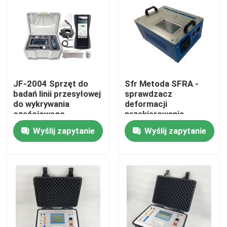
O nas
Wycieczka po fabryce
JF-2004 Sprzęt do
Sfr Metoda SFRA -
Kontrola jakości
badań linii przesyłowej
sprawdzacz
do wykrywania
deformacji
częściowego
przekierowania
rozładowania
rdzenia
Skontaktuj się z nami
Wyślij zapytanie
Wyślij zapytanie
transformatora
Poprosić o wycenę
Sprzęt do testowania elektrycznego
Sprzęt do badań ogniowych